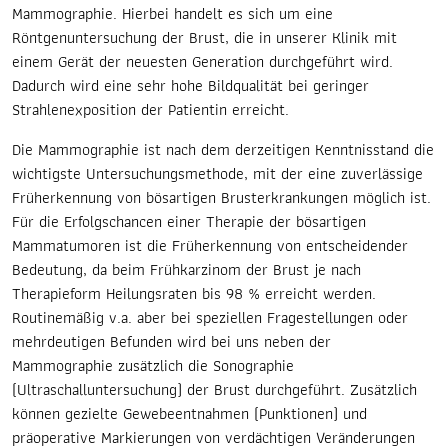
Suchergebnis
Mammographie. Hierbei handelt es sich um eine
zu
Röntgenuntersuchung der Brust, die in unserer Klinik mit
gelangen.
einem Gerät der neuesten Generation durchgeführt wird.
Benutzer
Dadurch wird eine sehr hohe Bildqualität bei geringer
von
Strahlenexposition der Patientin erreicht.
Touchgeräten
Die Mammographie ist nach dem derzeitigen Kenntnisstand die
können
wichtigste Untersuchungsmethode, mit der eine zuverlässige
Touch-
Früherkennung von bösartigen Brusterkrankungen möglich ist.
und
Für die Erfolgschancen einer Therapie der bösartigen
Streichgesten
Mammatumoren ist die Früherkennung von entscheidender
verwenden.
Bedeutung, da beim Frühkarzinom der Brust je nach
Therapieform Heilungsraten bis 98 % erreicht werden.
Routinemäßig v.a. aber bei speziellen Fragestellungen oder
mehrdeutigen Befunden wird bei uns neben der
Mammographie zusätzlich die Sonographie
(Ultraschalluntersuchung) der Brust durchgeführt. Zusätzlich
können gezielte Gewebeentnahmen (Punktionen) und
präoperative Markierungen von verdächtigen Veränderungen