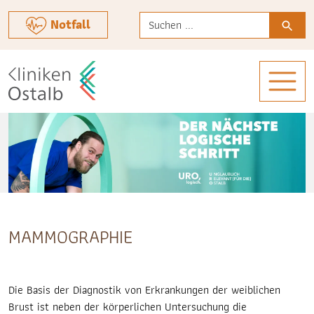
Verwende
Notfall
die
Pfeile
nach
oben
und
unten,
um
das
verfügbare
Ergebnis
auszuwählen.
Drücke
MAMMOGRAPHIE
die
Eingabetaste,
um
zum
Die Basis der Diagnostik von Erkrankungen der weiblichen
ausgewählten
Brust ist neben der körperlichen Untersuchung die