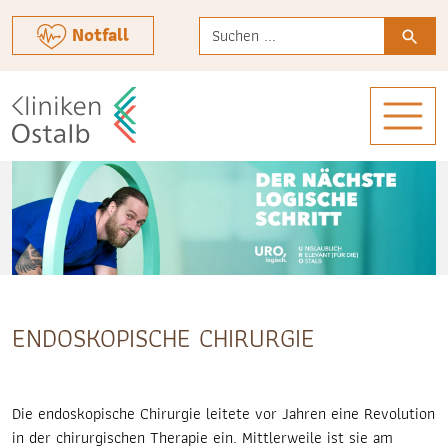
Verwende
Notfall
die
Pfeile
nach
oben
und
unten,
um
das
verfügbare
Ergebnis
auszuwählen.
Drücke
ENDOSKOPISCHE CHIRURGIE
die
Eingabetaste,
um
zum
Die endoskopische Chirurgie leitete vor Jahren eine Revolution
ausgewählten
in der chirurgischen Therapie ein. Mittlerweile ist sie am