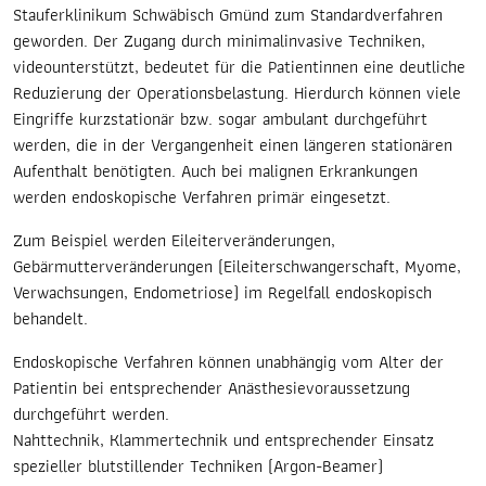
Suchergebnis
Stauferklinikum Schwäbisch Gmünd zum Standardverfahren
zu
geworden. Der Zugang durch minimalinvasive Techniken,
gelangen.
videounterstützt, bedeutet für die Patientinnen eine deutliche
Benutzer
Reduzierung der Operationsbelastung. Hierdurch können viele
von
Eingriffe kurzstationär bzw. sogar ambulant durchgeführt
Touchgeräten
werden, die in der Vergangenheit einen längeren stationären
können
Aufenthalt benötigten. Auch bei malignen Erkrankungen
Touch-
werden endoskopische Verfahren primär eingesetzt.
und
Zum Beispiel werden Eileiterveränderungen,
Streichgesten
Gebärmutterveränderungen (Eileiterschwangerschaft, Myome,
verwenden.
Verwachsungen, Endometriose) im Regelfall endoskopisch
behandelt.
Endoskopische Verfahren können unabhängig vom Alter der
Patientin bei entsprechender Anästhesievoraussetzung
durchgeführt werden.
Nahttechnik, Klammertechnik und entsprechender Einsatz
spezieller blutstillender Techniken (Argon-Beamer)