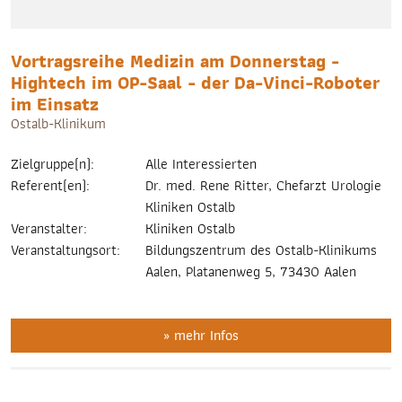
Suchergebnis
zu
gelangen.
Vortragsreihe Medizin am Donnerstag -
Benutzer
Hightech im OP-Saal - der Da-Vinci-Roboter
von
im Einsatz
Touchgeräten
Ostalb-Klinikum
können
Touch-
Zielgruppe(n):
Alle Interessierten
und
Referent(en):
Dr. med. Rene Ritter, Chefarzt Urologie
Streichgesten
Kliniken Ostalb
verwenden.
Veranstalter:
Kliniken Ostalb
Veranstaltungsort:
Bildungszentrum des Ostalb-Klinikums
Aalen, Platanenweg 5, 73430 Aalen
» mehr Infos